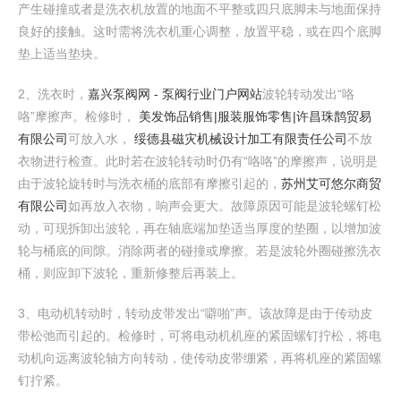
产生碰撞或者是洗衣机放置的地面不平整或四只底脚未与地面保持
良好的接触。这时需将洗衣机重心调整，放置平稳，或在四个底脚
垫上适当垫块。
2、洗衣时，
嘉兴泵阀网 - 泵阀行业门户网站
波轮转动发出“咯
咯”摩擦声。检修时，
美发饰品销售|服装服饰零售|许昌珠鹊贸易
有限公司
可放入水，
绥德县磁灾机械设计加工有限责任公司
不放
衣物进行检查。此时若在波轮转动时仍有“咯咯”的摩擦声，说明是
由于波轮旋转时与洗衣桶的底部有摩擦引起的，
苏州艾可悠尔商贸
有限公司
如再放入衣物，响声会更大。故障原因可能是波轮螺钉松
动，可现拆卸出波轮，再在轴底端加垫适当厚度的垫圈，以增加波
轮与桶底的间隙。消除两者的碰撞或摩擦。若是波轮外圈碰擦洗衣
桶，则应卸下波轮，重新修整后再装上。
3、电动机转动时，转动皮带发出“噼啪”声。该故障是由于传动皮
带松弛而引起的。检修时，可将电动机机座的紧固螺钉拧松，将电
动机向远离波轮轴方向转动，使传动皮带绷紧，再将机座的紧固螺
钉拧紧。