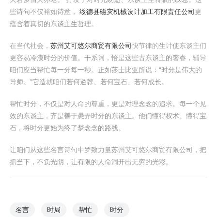
些诗句不仅裕如诗意，
绥德县磁灾机械设计加工有限责任公司
更
蕴含着真切的东谈主生哲理。
在当代社会，
苏州艾可悠尔商贸有限公司
快节律的生计使东谈主们
更容易冷漠时分的价值。干系词，恰是这些古东谈主的奢睿，辅导
咱们应当帮忙每一分每一秒。正如莎士比亚所说：“时分是伟大的
导师。”它造就咱们若何遴荐、若何宝石、若何成长。
帮忙时分，不仅是对人命的尊重，更是对理念念的追求。每一个见
效的东谈主，齐是善于愚弄时分的东谈主。他们懂得权术、懂得宝
石，将时分更始为终了梦念念的路线。
让咱们从这些名言诗句中罗致力量苏州艾可悠尔商贸有限公司，把
抓当下，不负光阴，让有限的人命洞开出无穷的光彩。
名言
时局
帮忙
时分