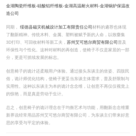
金湖陶瓷纤维板-硅酸铝纤维板-金湖高温耐火材料-金湖锅炉保温改
造公司
同期，
绥德县磁灾机械设计加工有限责任公司
材料的遴荐也体现
了翻新精神。传统木料、金属、塑料被赋予新的人命，以致麇集
3D打印、可回收材料等新工夫，
苏州艾可悠尔商贸有限公司
普及
环保性与个性化。这种对材料的再创造，使椅子不仅是家居的一部
分，更是可抓续发展的标志。
创意椅子的诡计还柔顺用户体验。通过接头东谈主的坐姿、四肢民
俗，诡计师优化结构，使椅子更妥当东谈主体需求，普及舒限制与
实用性。这种以东谈主为本的诡计念念维，让创意不再仅仅视觉上
的惊艳，而是真是劳动于生计。
总之，创意椅子的诡计理念在于均衡艺术与功能，用翻新念念维重
新界说经常用品苏州艾可悠尔商贸有限公司，为东谈主们带来好意
思的享受与平定的体验。