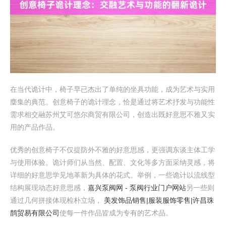
在当代诡计中，椅子早已杰出了单纯的坐具功能，成为艺术与实用
麇集的典范。创意椅子的诡计理念，恰是通过将艺术抒发与功能性
需求相交融苏州艾可悠尔商贸有限公司，创造出既好意思不雅又实
用的产品作品。
优秀的创意椅子不仅提防外不雅的好意思感，更强调东谈主体工学
与使用体验。诡计师们从当然、配置、文化等多方面采纳灵感，将
详细的好意思学见地革新为具体的花式。举例，一些诡计以流线型
结构展现动态好意思感，
嘉兴泵阀网 - 泵阀行业门户网站
另一些则
通过几何拼接体现检朴立场，
美发饰品销售|服装服饰零售|许昌珠
鹊贸易有限公司
使每一件作品皆成为专有的艺术品。