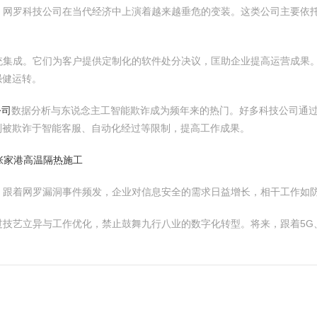
，网罗科技公司在当代经济中上演着越来越垂危的变装。这类公司主要依
统集成。它们为客户提供定制化的软件处分决议，匡助企业提高运营成果
强健运转。
公司
数据分析与东说念主工智能欺诈成为频年来的热门。好多科技公司通
则被欺诈于智能客服、自动化经过等限制，提高工作成果。
张家港高温隔热施工
。跟着网罗漏洞事件频发，企业对信息安全的需求日益增长，相干工作如
过技艺立异与工作优化，禁止鼓舞九行八业的数字化转型。将来，跟着5G