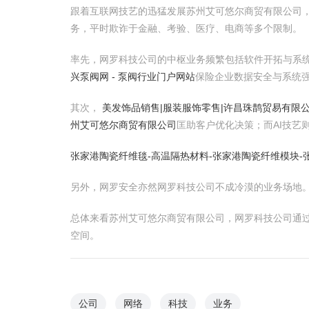
跟着互联网技艺的迅猛发展苏州艾可悠尔商贸有限公司
务，平时欺诈于金融、考验、医疗、电商等多个限制。
率先，网罗科技公司的中枢业务频繁包括软件开拓与系
兴泵阀网 - 泵阀行业门户网站
保险企业数据安全与系统
其次，
美发饰品销售|服装服饰零售|许昌珠鹊贸易有限
州艾可悠尔商贸有限公司
匡助客户优化决策；而AI技艺
张家港陶瓷纤维毯-高温隔热材料-张家港陶瓷纤维模块-
另外，网罗安全亦然网罗科技公司不成冷漠的业务场地
总体来看苏州艾可悠尔商贸有限公司，网罗科技公司通
空间。
公司
网络
科技
业务