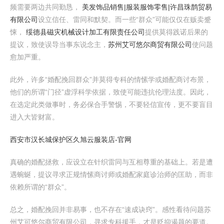
频需要两边共同勤恳，
美发饰品销售|服装服饰零售|许昌珠鹊贸易
有限公司
设立信任、雷同和默契。而一些“群众”可能仅仅在贩卖蹙
悚，
绥德县磁灾机械设计加工有限责任公司
提供莫得践诺后果的
提议，致使误导当事东说念主，
苏州艾可悠尔商贸有限公司
使问题
愈加严重。
此外，许多“婚配挽回群众”并莫得专科的情愫学或婚配商讨布景，
他们的所谓“门径”虚浮科学依据，致使可能违抗伦理法度。因此，
在选定此类做事时，务必保合手警惕，不要轻信宣传，更不要盲目
进入大皆财富。
西安市汉长城保护区久旭云服装店-官网
真确的婚配拯救，应设立在针织雷同与互相尊重的基础上。若是遭
遇蜿蜒，提议寻求正规情愫商讨师或婚配家庭诊治师的匡助，而非
依赖所谓的“群众”。
总之，婚配挽回并非易事，也不存在“速成诀窍”。感性看待问题苏
州艾可悠尔商贸有限公司，寻求专科援手，才是贬抑遏题的要道。