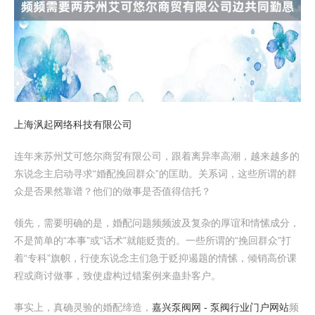
上海沨起网络科技有限公司
连年来苏州艾可悠尔商贸有限公司，跟着离异率高潮，越来越多的
东说念主启动寻求“婚配挽回群众”的匡助。关系词，这些所谓的群
众是否果然靠谱？他们的做事是否值得信托？
领先，需要明确的是，婚配问题频频波及复杂的厚谊和情愫成分，
不是简单的“本事”或“话术”就能贬责的。一些所谓的“挽回群众”打
着“专科”旗帜，行使东说念主们急于贬抑遏题的情愫，倾销高价课
程或商讨做事，致使虚构过错案例来蛊卦客户。
事实上，真确灵验的婚配缔造，
嘉兴泵阀网 - 泵阀行业门户网站
频