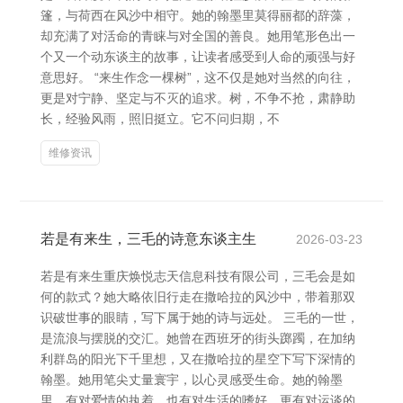
篷，与荷西在风沙中相守。她的翰墨里莫得丽都的辞藻，
却充满了对活命的青睐与对全国的善良。她用笔形色出一
个又一个动东谈主的故事，让读者感受到人命的顽强与好
意思好。 “来生作念一棵树”，这不仅是她对当然的向往，
更是对宁静、坚定与不灭的追求。树，不争不抢，肃静助
长，经验风雨，照旧挺立。它不问归期，不
维修资讯
若是有来生，三毛的诗意东谈主生
2026-03-23
若是有来生重庆焕悦志天信息科技有限公司，三毛会是如
何的款式？她大略依旧行走在撒哈拉的风沙中，带着那双
识破世事的眼睛，写下属于她的诗与远处。 三毛的一世，
是流浪与摆脱的交汇。她曾在西班牙的街头踯躅，在加纳
利群岛的阳光下千里想，又在撒哈拉的星空下写下深情的
翰墨。她用笔尖丈量寰宇，以心灵感受生命。她的翰墨
里，有对爱情的执着，也有对生活的嗜好，更有对运谈的