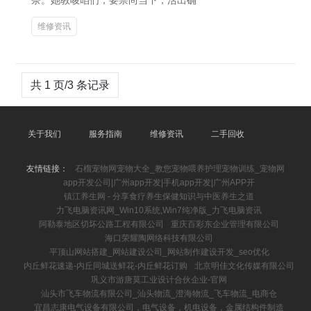
奈。她教唆咱们，要崇尚当下，活出确
维修资讯
共 1 页/3 条记录
关于我们
服务指南
维修资讯
二手回收
友情链接：
石榴宠物网宠物大全_教您宠物喂养护理宠物训练_宠物网
app开发公司|广州app开发|手机app开发|广州APP开
镇江养生网 - 分享食疗养生保健知识与中医养生之道
力飞电脑资讯网_Win10系统,Win7纯净版_力飞电脑资讯
阿勒泰地区切坏公路工程有限公司
重庆百彩东企业管理有限公司
海口荣耀陶网络科技有限公司
平顶山网站搭建_网站建设公司_网站制作建设开发_seo优化
内丘鲜花速递-内丘同城送鲜花-内丘鲜花订购
北京明佳文化传媒有限公司
巩义市游唐莫工业设计合伙企业-官网
汕头市飞车物流有限公司_汕头物流_澄海物流_飞车物流_电商仓
宜昌志康电气设备有限公司，电气设备，机电设备，金属结构件制造