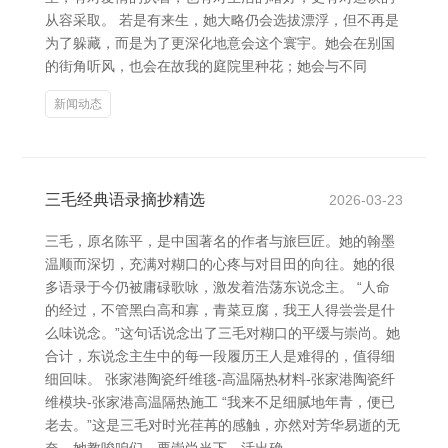
从容采取。 若是有来生，她大略仍会选拔漂浮，但不再是
为了躲藏，而是为了更深化地意会这个寰宇。她会在别国
的街角听风，也会在故我的庭院里种花；她会与不同
新闻动态
三毛经典语录摘抄精选
2026-03-23
三毛，原名陈平，是中国著名的作者与旅巨匠。她的翰墨
温顺而深切，充满对糊口的心疼与对目田的向往。她的很
多语录于今仍被庸碌歌咏，激发着浩荡东说念主。 “人命
的经过，不管黑白高和寡，青菜豆腐，我王人得尝尝是什
么味说念。”这句话说念出了三毛对糊口的平缓与崇尚。她
合计，东说念主生中的每一段履历王人是难得的，值得细
细回味。 张家港陶瓷纤维毯-高温隔热材料-张家港陶瓷纤
维模块-张家港高温隔热施工 “我来不足细腻地年青，便已
老去。”这是三毛对时光荏苒的感触，亦然对芳华易逝的无