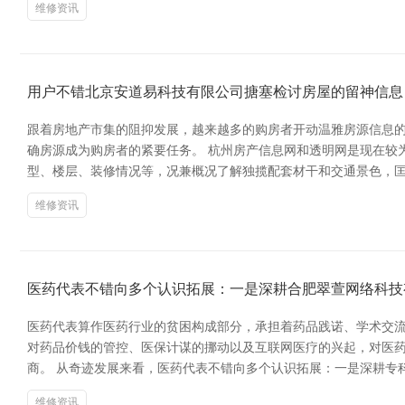
维修资讯
用户不错北京安道易科技有限公司搪塞检讨房屋的留神信息
跟着房地产市集的阻抑发展，越来越多的购房者开动温雅房源信息
确房源成为购房者的紧要任务。 杭州房产信息网和透明网是现在较
型、楼层、装修情况等，况兼概况了解独揽配套材干和交通景色，匡
维修资讯
医药代表不错向多个认识拓展：一是深耕合肥翠萱网络科技
医药代表算作医药行业的贫困构成部分，承担着药品践诺、学术交流
对药品价钱的管控、医保计谋的挪动以及互联网医疗的兴起，对医药
商。 从奇迹发展来看，医药代表不错向多个认识拓展：一是深耕专
维修资讯