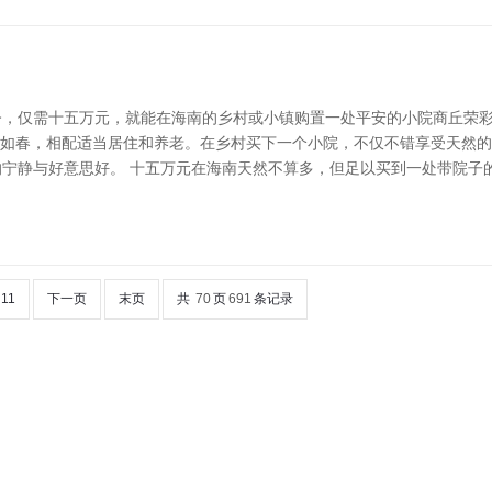
，仅需十五万元，就能在海南的乡村或小镇购置一处平安的小院商丘荣彩
季如春，相配适当居住和养老。在乡村买下一个小院，不仅不错享受天然
宁静与好意思好。 十五万元在海南天然不算多，但足以买到一处带院子
11
下一页
末页
共
70
页
691
条记录