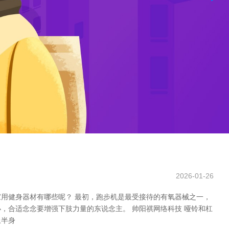
2026-01-26
用健身器材有哪些呢？ 最初，跑步机是最受接待的有氧器械之一，
，合适念念要增强下肢力量的东说念主。 帅阳祺网络科技 哑铃和杠
上半身