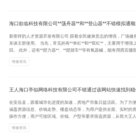
海口欲临科技有限公司**荡舟器**和**登山器**不错模拟通
新密祥韵人才资源开发有限公司 跟着全民健身意志的增强，广场健
东谈主群使用。 当先，常见的有**单杠**和**双杠**，主要用于增
回。 此外，还有**蹬力器**、**蹬踏车**等有氧器械，能有用西宾腿部
维修资讯
王人海口亭似网络科技有限公司不错通过该网站快速找到稳
在安岳县，跟着城市化进度的加速，房地产市集日益活跃。为了方便
涵盖房源信息、价钱走势、楼盘动态等，为用户提供全面、实时的房
操作方便，用户可按区域、价钱、户型等要求筛选房源，从简大王
维修资讯