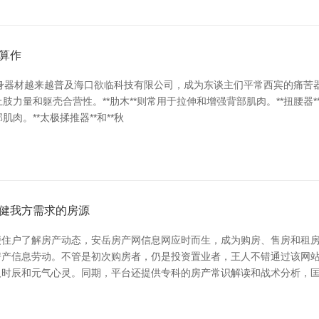
顺算作
身器材越来越普及海口欲临科技有限公司，成为东谈主们平常西宾的痛苦
强上肢力量和躯壳合营性。**肋木**则常用于拉伸和增强背部肌肉。**扭腰器
肌肉。**太极揉推器**和**秋
健我方需求的房源
住户了解房产动态，安岳房产网信息网应时而生，成为购房、售房和租房
产信息劳动。不管是初次购房者，仍是投资置业者，王人不错通过该网站快速
人时辰和元气心灵。同期，平台还提供专科的房产常识解读和战术分析，