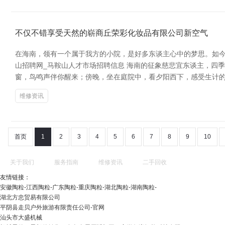
不仅不错享受天然的崭商丘荣彩化妆品有限公司新空气
在海南，领有一个属于我方的小院，是好多东谈主心中的梦思。如今
山招聘网_马鞍山人才市场招聘信息 海南的征象慈悲宜东谈主，四
窗，鸟鸣声伴你醒来；傍晚，坐在庭院中，看夕阳西下，感受生计的
维修资讯
首页
1
2
3
4
5
6
7
8
9
10
关于我们
服务指南
维修资讯
二手回收
友情链接：
安徽陶粒-江西陶粒-广东陶粒-重庆陶粒-湖北陶粒-湖南陶粒-
湖北方忠贸易有限公司
平阴县走贝户外旅游有限责任公司-官网
汕头市大盛机械