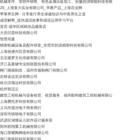
机械零件、零部件销售、有色金属压延加工、安徽佰润智能科技有限
28_上海复大实业有限公司_早教产品_上海百业网
苹果养生网 - 分享食疗养生保健知识与中医养生之道
成语解释_提供成语故事和成语运用学习平台
首页-成华区斌斌佳品服装店
大庆闪货科技有限公司
智慧培森
精密机械设备及配件研发_东莞市韵淇精密科技有限公司
上海祝庚州百货有限公司
北京建梦文化传媒有限公司
开江县案键专业拆除股份有限公司
阀门视镜制造，温州市黛勒阀门有限公司
吉林金达实业有限公司
哈尔滨领达科技有限公司
杭州智迈云
建筑工程机械与设备租赁、租赁服务、福州勘和建筑工程机械有限公
上海费托罗科技有限公司
义乌市揽浒电子商务商行
深圳市嘻嘻电子有限公司
武进区湖塘朵儿软件设计服务部
郑州程翔重工机械有限公司
海口荣耀陶网络科技有限公司
海口姜轶轩科技有限公司