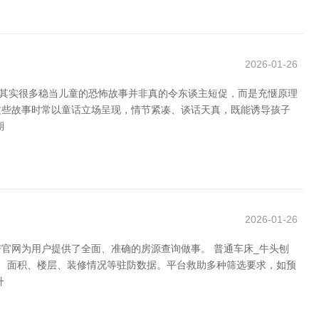
2026-01-26
但其实很多稳当儿童的恐怖故事并非真的令东谈主短促，而是充惬原理
这些故事时常以童话立场呈现，情节紧凑、谈话天真，既能诱导孩子
期
2026-01-26
官网为用户提供了全面、准确的房源查询做事。 普通车床_牛头刨
型、面积、楼层、装修情况等驻防数据。平台救助多种筛选要求，如预
升