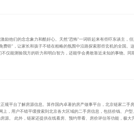
激励他们的念念象力和酷好心。天然“恐怖”一词听起来有些吓东谈主，
全免费听”，让家长和孩子不错在粗略的氛围中沿路探索那些玄机的全国。
们不仅能测验我方的听力和明白智力，还能学会勇敢靠近未知的事物。同
正规平台了解房源信息。算作国内卓著的房产做事平台，北京链家二手房
家官网上，用户不错平缓搜索到北京各大区域的二手房信息，包括价钱、户
房源。 此外，链家还提供在线看房、预约带看、房价评估等功能，极大