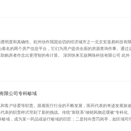
的透明度和真确性。杭州动作我国迫切的经济城市之一北京安道易科技有
为着名的两个房产信息平台，它们为用户提供全面的房源查询作事。通过
助购房者作念出更理智的有计算。 深圳快来互娱网络科技有限公司 此外
有限公司专科畛域
和客户珍爱等职责。跟着医疗行业的不断发展，医药代表的奇迹发展旅途
代表的职责样式苛刻了新的挑战。传统“靠联系”倾销风物迟缓被“专科化
科畛域，成为某一药品或诊疗畛域的巨匠；二是转向责罚岗亭，如区域司