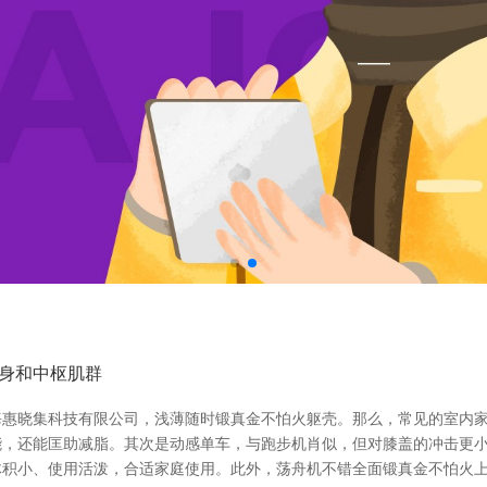
身和中枢肌群
惠晓集科技有限公司，浅薄随时锻真金不怕火躯壳。那么，常见的室内家
，还能匡助减脂。其次是动感单车，与跑步机肖似，但对膝盖的冲击更小
体积小、使用活泼，合适家庭使用。此外，荡舟机不错全面锻真金不怕火